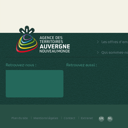
Les offres d'em
Qui sommes-no
Retrouvez-nous :
Retrouvez aussi :
Plan du site
Mentions légales
Contact
Extranet
UK
NL