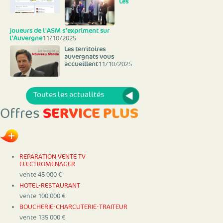
Les
joueurs de l'ASM s'expriment sur
l'Auvergne
11/10/2025
Les territoires
auvergnats vous
accueillent
11/10/2025
Toutes les actualités
S
E
R
V
I
C
E
P
L
U
S
Offres
REPARATION VENTE TV
ELECTROMENAGER
vente 45 000 €
HOTEL-RESTAURANT
vente 100 000 €
BOUCHERIE-CHARCUTERIE-TRAITEUR
vente 135 000 €