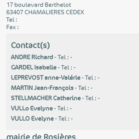
17 boulevard Berthelot
63407 CHAMALIERES CEDEX
Tel :
Fax :
Contact(s)
ANDRE Richard
- Tel : -
GARDEL Isabelle
- Tel : -
LEPREVOST anne-Valérie
- Tel : -
MARTIN Jean-François
- Tel : -
STELLMACHER Catherine
- Tel : -
VULLo Evelyne
- Tel : -
VULLO Evelyne
- Tel : -
mairie de Rosières