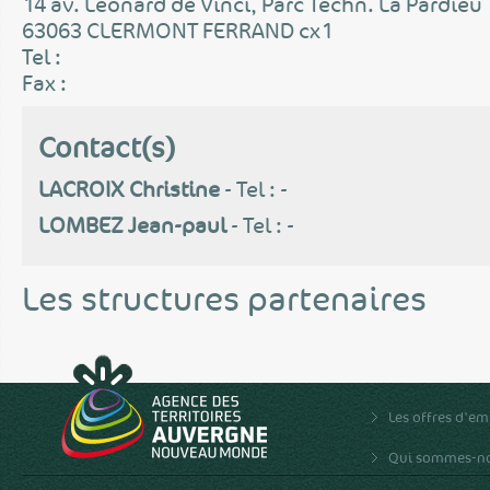
14 av. Léonard de Vinci, Parc Techn. La Pardieu
63063 CLERMONT FERRAND cx1
Tel :
Fax :
Contact(s)
LACROIX Christine
- Tel : -
LOMBEZ Jean-paul
- Tel : -
Les structures partenaires
Les offres d'em
Qui sommes-no