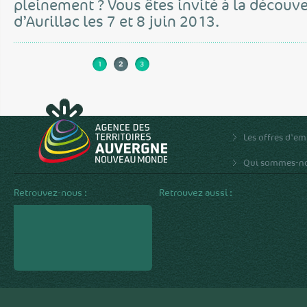
pleinement ? Vous êtes invité à la découv
d’Aurillac les 7 et 8 juin 2013.
1
2
3
Les offres d'em
Qui sommes-no
Retrouvez-nous :
Retrouvez aussi :