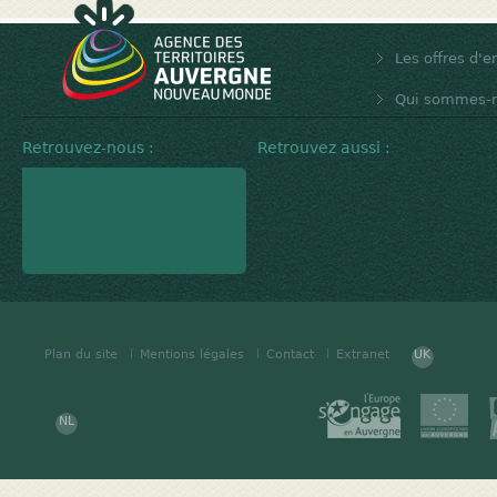
Les offres d'e
Qui sommes-n
Retrouvez-nous :
Retrouvez aussi :
Plan du site
Mentions légales
Contact
Extranet
UK
NL