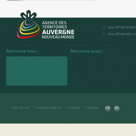
Les offres d'em
Les offres de c
Retrouvez-nous :
Retrouvez aussi :
Plan du site
Mentions légales
Contact
Extranet
UK
NL