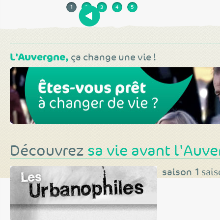
1
2
3
4
5
Pages
L'Auvergne,
ça change une vie !
Découvrez
sa vie avant l'Auv
saison 1
sais